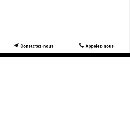
Contactez-nous
Appelez-nous
NOUVELLE LICENCE
TAXI TORRENTE SYLVIANE sur La Roque
d’Anthéron est conventionné pour assurer tous
vos déplacements assis vers vos rendez-vous
médicaux avec prescriptions médicales aux