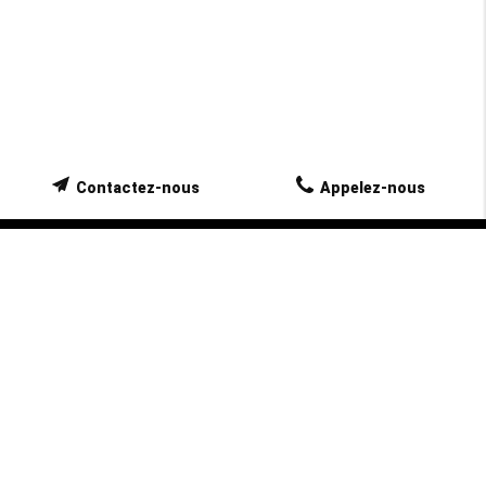
Contactez-nous
Appelez-nous
NOUVELLE LICENCE
TAXI TORRENTE SYLVIANE sur La Roque
d’Anthéron est conventionné pour assurer tous
vos déplacements assis vers vos rendez-vous