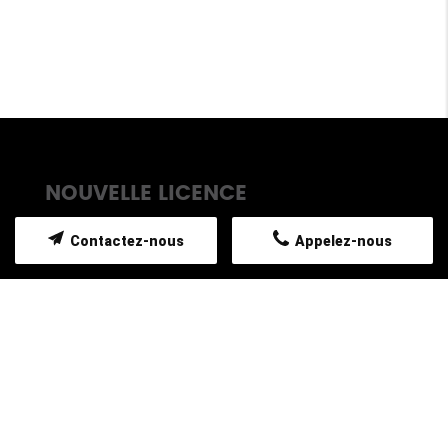
NOUVELLE LICENCE
Contactez-nous
Appelez-nous
TAXI TORRENTE SYLVIANE sur La Roque
d’Anthéron est conventionné pour assurer tous
vos déplacements assis vers vos rendez-vous
médicaux avec prescriptions médicales aux
préalables, mais aussi tous vos déplacements
vers les gares et les aéroports qu'ils soient
privés ou professionnels.