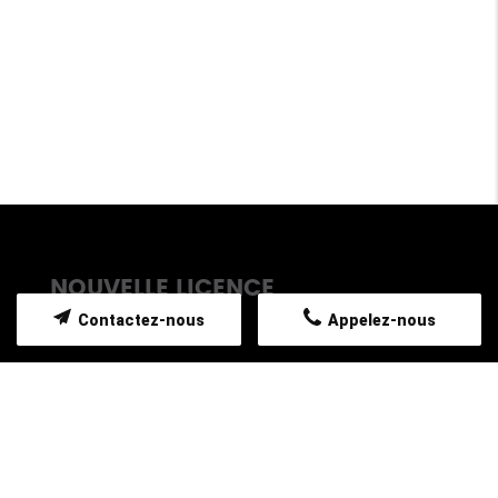
NOUVELLE LICENCE
Contactez-nous
Appelez-nous
TAXI TORRENTE SYLVIANE sur La Roque
d’Anthéron est conventionné pour assurer tous
vos déplacements assis vers vos rendez-vous
médicaux avec prescriptions médicales aux