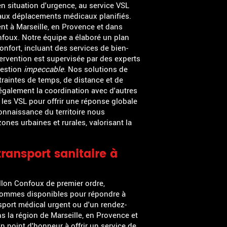
ANITAIRE CORNIL
n situation d'urgence, au service VSL
 aux déplacements médicaux planifiés.
nt à Marseille, en Provence et dans
foux. Notre équipe a élaboré un plan
confort, incluant des services de bien-
ervention est supervisée par des experts
gestion
impeccable
. Nos solutions de
traintes de temps, de distance et de
galement la coordination avec d'autres
les VSL pour offrir une réponse globale
onnaissance du territoire nous
ones urbaines et rurales, valorisant la
transport sanitaire à
illon Confoux de premier ordre,
ommes disponibles pour répondre à
sport médical urgent ou d'un rendez-
s la région de Marseille, en Provence et
point d'honneur à offrir un service de