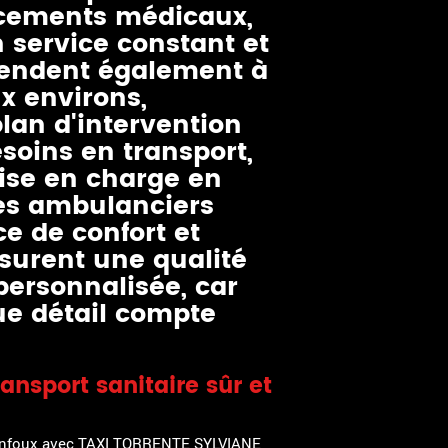
acements médicaux,
 service constant et
étendent également à
x environs,
plan d'intervention
soins en transport,
rise en charge en
ces ambulanciers
ce de confort et
ssurent une qualité
personnalisée, car
e détail compte
ansport sanitaire sûr et
 Confoux avec TAXI TORRENTE SYLVIANE