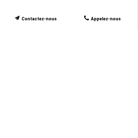
Contactez-nous
Appelez-nous
NOUVELLE LICENCE
TAXI TORRENTE SYLVIANE sur La Roque
d’Anthéron est conventionné pour assurer tous