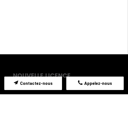
NOUVELLE LICENCE
Contactez-nous
Appelez-nous
TAXI TORRENTE SYLVIANE sur La Roque
d’Anthéron est conventionné pour assurer tous
vos déplacements assis vers vos rendez-vous
médicaux avec prescriptions médicales aux